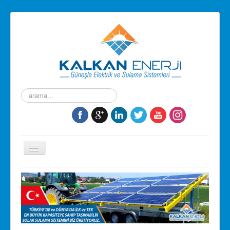
arama...
Gezinme
geçişini
değiştir
Ana Sayfa
Ürünlerimiz
Hizmetlerimiz
Referanslarımız