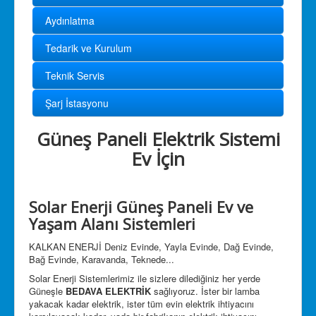
Hakkımızda
Aydınlatma
İletişim
Tedarik ve Kurulum
Teknik Servis
Şarj İstasyonu
Güneş Paneli Elektrik Sistemi
Ev İçin
Solar Enerji Güneş Paneli Ev ve
Yaşam Alanı Sistemleri
KALKAN ENERJİ Deniz Evinde, Yayla Evinde, Dağ Evinde,
Bağ Evinde, Karavanda, Teknede...
Solar Enerji Sistemlerimiz ile sizlere dilediğiniz her yerde
Güneşle
BEDAVA ELEKTRİK
sağlıyoruz. İster bir lamba
yakacak kadar elektrik, ister tüm evin elektrik ihtiyacını